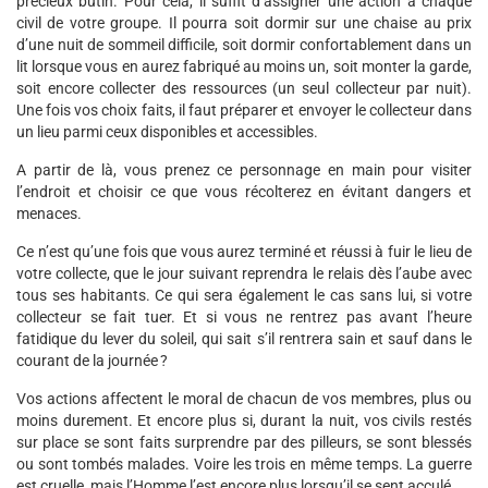
précieux butin. Pour cela, il suffit d’assigner une action à chaque
civil de votre groupe. Il pourra soit dormir sur une chaise au prix
d’une nuit de sommeil difficile, soit dormir confortablement dans un
lit lorsque vous en aurez fabriqué au moins un, soit monter la garde,
soit encore collecter des ressources (un seul collecteur par nuit).
Une fois vos choix faits, il faut préparer et envoyer le collecteur dans
un lieu parmi ceux disponibles et accessibles.
A partir de là, vous prenez ce personnage en main pour visiter
l’endroit et choisir ce que vous récolterez en évitant dangers et
menaces.
Ce n’est qu’une fois que vous aurez terminé et réussi à fuir le lieu de
votre collecte, que le jour suivant reprendra le relais dès l’aube avec
tous ses habitants. Ce qui sera également le cas sans lui, si votre
collecteur se fait tuer. Et si vous ne rentrez pas avant l’heure
fatidique du lever du soleil, qui sait s’il rentrera sain et sauf dans le
courant de la journée ?
Vos actions affectent le moral de chacun de vos membres, plus ou
moins durement. Et encore plus si, durant la nuit, vos civils restés
sur place se sont faits surprendre par des pilleurs, se sont blessés
ou sont tombés malades. Voire les trois en même temps. La guerre
est cruelle, mais l’Homme l’est encore plus lorsqu’il se sent acculé…