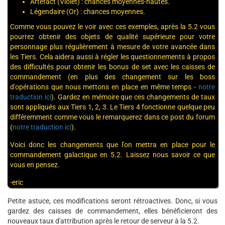
Artefact (Violet) : chances moyennes-hautes.
Légendaire (Or) : chances moyennes.
Comme vous pouvez le voir avec ces exemples, après la 5.2 vous
pourrez obtenir des objets de qualité supérieure pour votre
personnage plus régulièrement à mesure de votre avancée dans
les Tiers. Cela aidera aussi à régler les questionnements à propos
des difficultés pour obtenir les bonus de set avec les caisses de
commandement (en plus des changement sur les boss
d'opérations que nous mettons en place en même temps -
notre
traduction ici
). Gardez en mémoire que ces changements de taux
sont appliqués aux Tiers 1, 2, 3. Le Tiers 4 fonctionne quelque peu
différemment comme vous le remarquerez dans ce post du forum
(
notre traduction ici
).
Voici donc les changements que l'on mettra en place pour le
commandement galactique en 5.2. Laissez nous savoir ce que
vous en pensez.
-eric
Petite astuce, ces modifications seront rétroactives. Donc, si vous
gardez des caisses de commandement, elles bénéficieront des
nouveaux taux d'attribution après le retour de serveur à la 5.2.