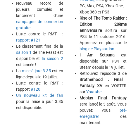
Nouveau record de
PC, Max, PS4, Xbox One,
joueurs cumulés et
Xbox 360 et PS3.
lancement d'une
Rise of The Tomb Raider :
campagne de connexion
Edition 20ème
gratuite
.
anniversaire
sortira sur
Lutte contre le RMT :
PS4 le 11 octobre 2016.
rapport #121
Apprenez en plus sur le
Le classement final de la
blog de Playstation
.
saison 1
de The Feast est
I Am Setsuna
est
disponible et
la saison 2
disponible sur PS4 et
est lancée !
Steam depuis le 19 juillet.
La
mise à jour 3.35
est en
Retrouvez l'épisode 3 de
ligne depuis le 19 juillet.
Brotherhood : Final
Lutte contre le RMT :
Fantasy XV
en VOSTFR
rapport
#120
sur
Youtube
Un nouveau kit de fan
Mobius Final Fantasy
pour la mise à jour 3.35
sera lancé le 3 août. Vous
est disponible.
pouvez vous
pré-
enregistrer
dès
maintenant