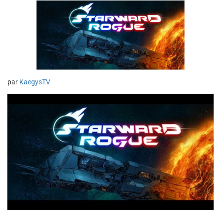
par
KaegysTV