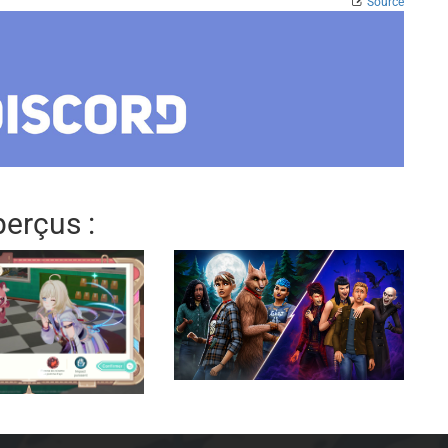
Source
erçus :