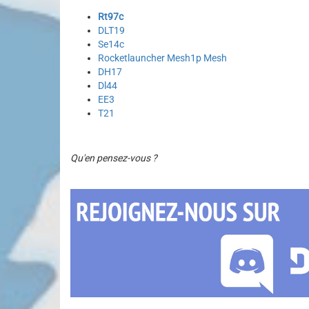
Rt97c
DLT19
Se14c
Rocketlauncher Mesh1p Mesh
DH17
Dl44
EE3
T21
Qu'en pensez-vous ?