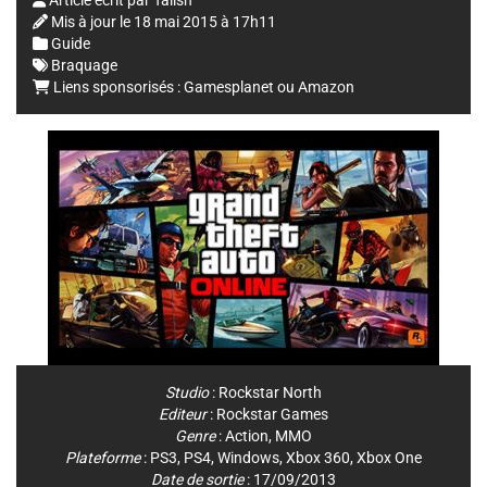
Article écrit par
Talish
Mis à jour le
18 mai 2015 à 17h11
Guide
Braquage
Liens sponsorisés :
Gamesplanet
ou
Amazon
Studio
:
Rockstar North
Editeur
:
Rockstar Games
Genre
:
Action
,
MMO
Plateforme
:
PS3
,
PS4
,
Windows
,
Xbox 360
,
Xbox One
Date de sortie
: 17/09/2013