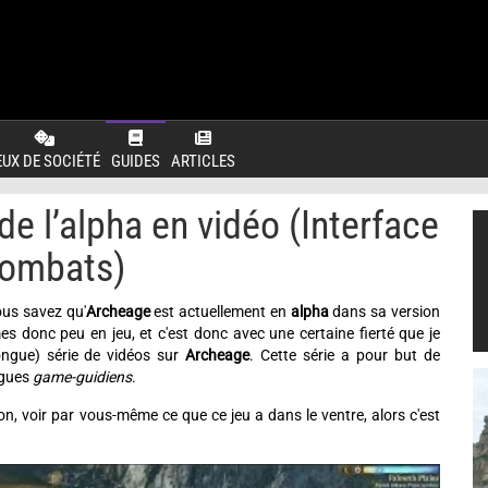
EUX DE SOCIÉTÉ
GUIDES
ARTICLES
e l’alpha en vidéo (Interface
combats)
ous savez qu'
Archeage
est actuellement en
alpha
dans sa version
s donc peu en jeu, et c'est donc avec une certaine fierté que je
longue) série de vidéos sur
Archeage
. Cette série a pour but de
ègues
game-guidiens
.
, voir par vous-même ce que ce jeu a dans le ventre, alors c'est