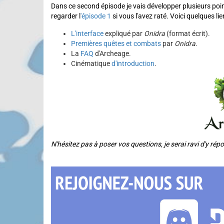
Dans ce second épisode je vais développer plusieurs point
regarder l
'épisode 1
si vous l'avez raté. Voici quelques lien
L'interface
expliqué par
Onidra
(format écrit).
Premières quêtes et combats
par
Onidra
.
La
FAQ
d'Archeage.
Cinématique
d'introduction
.
N'hésitez pas à poser vos questions, je serai ravi d'y ré