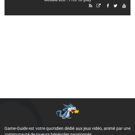
Game-Guide est votre quotidien dédié aux jeux vidéo, animé par une
communauté de joueurs bénévoles passionnés.