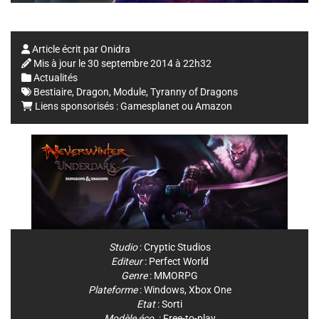
Article écrit par
Onidra
Mis à jour le
30 septembre 2014 à 22h32
Actualités
Bestiaire
,
Dragon
,
Module
,
Tyranny of Dragons
Liens sponsorisés :
Gamesplanet
ou
Amazon
Studio
:
Cryptic Studios
Editeur
:
Perfect World
Genre
:
MMORPG
Plateforme
:
Windows
,
Xbox One
Etat
: Sorti
Modèle éco.
: Free-to-play