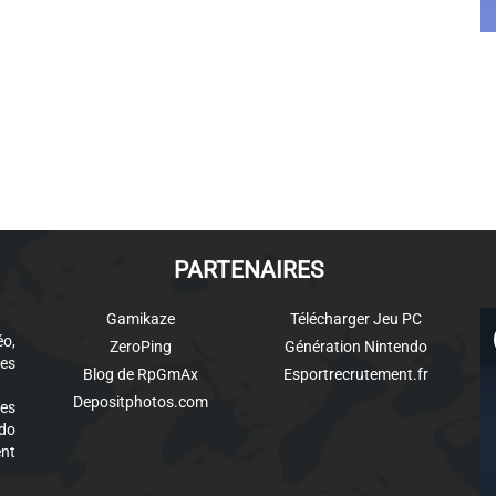
PARTENAIRES
Gamikaze
Télécharger Jeu PC
éo,
ZeroPing
Génération Nintendo
es
Blog de RpGmAx
Esportrecrutement.fr
Depositphotos.com
des
ndo
ent