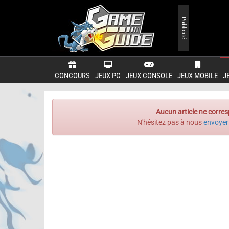
Publicité
CONCOURS
JEUX PC
JEUX CONSOLE
JEUX MOBILE
J
Aucun article ne corres
N'hésitez pas à nous
envoyer