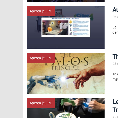
Au
Aperçu jeu PC
06 
Le 
der
Th
Aperçu jeu PC
28 
Tal
met
Le
Aperçu jeu PC
Tr
17 