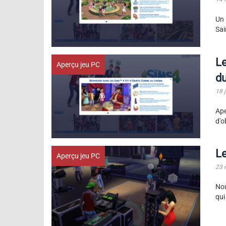
Un 
Sai
Le
Aperçu jeu PC
du
18 
Ape
d'o
Le
Aperçu jeu PC
23 
Nou
qui