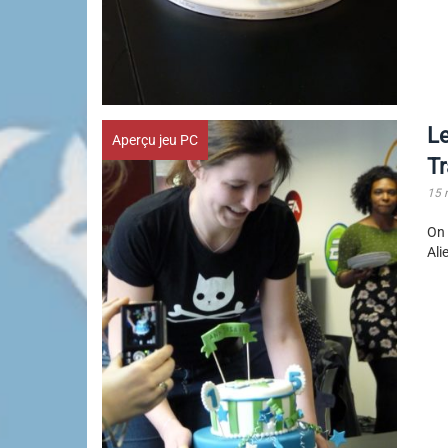
Le
Aperçu jeu PC
Tr
15 
On 
Ali