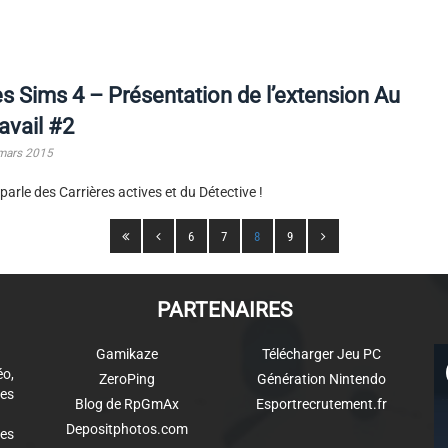
s Sims 4 – Présentation de l’extension Au
avail #2
mars 2015
parle des Carrières actives et du Détective !
6
7
8
9
PARTENAIRES
Gamikaze
Télécharger Jeu PC
éo,
ZeroPing
Génération Nintendo
es
Blog de RpGmAx
Esportrecrutement.fr
Depositphotos.com
des