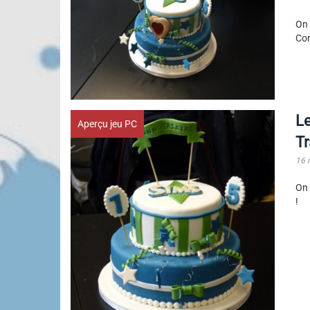
On
Co
Le
Aperçu jeu PC
Tr
16 
On 
!