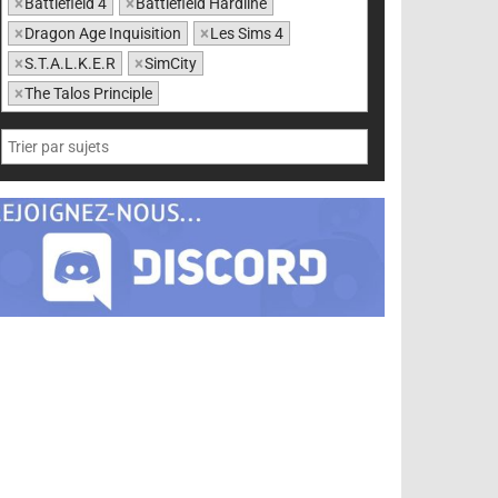
×
Battlefield 4
×
Battlefield Hardline
×
Dragon Age Inquisition
×
Les Sims 4
×
S.T.A.L.K.E.R
×
SimCity
×
The Talos Principle