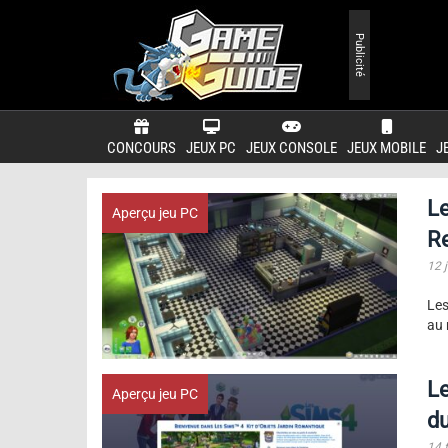
Publicité
CONCOURS
JEUX PC
JEUX CONSOLE
JEUX MOBILE
J
Le
Aperçu jeu PC
Re
12 
Les
au 
Le
Aperçu jeu PC
du
14 