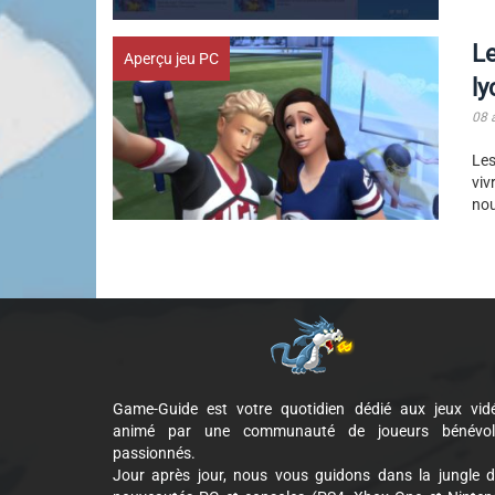
Le
Aperçu jeu PC
ly
08 
Les
viv
nou
Game-Guide est votre quotidien dédié aux jeux vid
animé par une communauté de joueurs bénévol
passionnés.
Jour après jour, nous vous guidons dans la jungle 