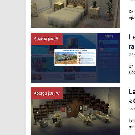
De
ajo
Le
Aperçu jeu PC
ra
31 j
Un
s'o
Le
Aperçu jeu PC
« 
19 
Lai
mai