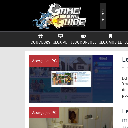
Publicité
CONCOURS
JEUX PC
JEUX CONSOLE
JEUX MOBILE
J
Le
Aperçu jeu PC
02 
Du
"Pa
de 
piz
Le
Aperçu jeu PC
m
16 