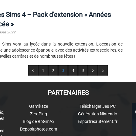
s Sims 4 – Pack d’extension « Années
cée »
août 2022
 Sims vont au lycée dans la nouvelle extension. L'occasion de
re une adolescence épanouie, avec des activités extrascolaires, de
velles carrières et de nombreuses fêtes !
1
2
3
4
5
PARTENAIRES
Gamikaze
Télécharger Jeu PC
éo,
ZeroPing
Génération Nintendo
es
Blog de RpGmAx
Esportrecrutement.fr
Depositphotos.com
des