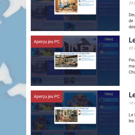
23 
Deu
de 
des
Le
Aperçu jeu PC
02 
Peu
mai
Cha
Le
Aperçu jeu PC
10 
Le 
les