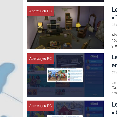
Le
Aperçu jeu PC
« 
28 
Alo
nou
gre
Le
Aperçu jeu PC
e
03 
Le 
"Gr
amé
Le
Aperçu jeu PC
« 