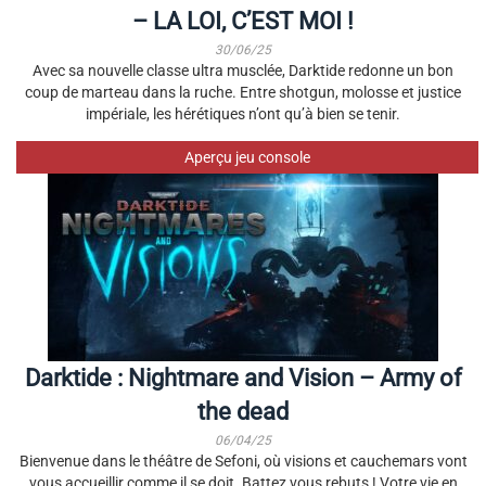
– LA LOI, C’EST MOI !
30/06/25
Avec sa nouvelle classe ultra musclée, Darktide redonne un bon
coup de marteau dans la ruche. Entre shotgun, molosse et justice
impériale, les hérétiques n’ont qu’à bien se tenir.
Aperçu jeu console
Darktide : Nightmare and Vision – Army of
the dead
06/04/25
Bienvenue dans le théâtre de Sefoni, où visions et cauchemars vont
vous accueillir comme il se doit. Battez vous rebuts ! Votre vie en