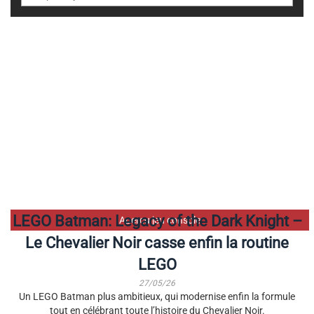
LEGO Batman: Legacy of the Dark Knight –
Aperçu jeu console
Le Chevalier Noir casse enfin la routine
LEGO
27/05/26
Un LEGO Batman plus ambitieux, qui modernise enfin la formule
tout en célébrant toute l’histoire du Chevalier Noir.