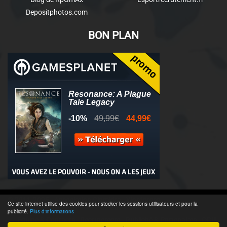
Depositphotos.com
BON PLAN
© 2011-2025 - Association Clamidra -
Wordpress
Ce site internet utilise des cookies pour stocker les sessions utilisateurs et pour la
publicité.
Plus d'informations
Équipe & Contacts
-
Recrutement
-
Publicité & Partenaires
-
CGU
-