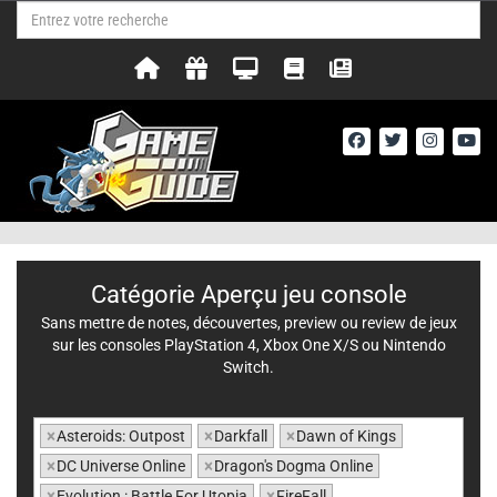
Catégorie Aperçu jeu console
Sans mettre de notes, découvertes, preview ou review de jeux
sur les consoles PlayStation 4, Xbox One X/S ou Nintendo
Switch.
×
Asteroids: Outpost
×
Darkfall
×
Dawn of Kings
×
DC Universe Online
×
Dragon's Dogma Online
×
Evolution : Battle For Utopia
×
FireFall