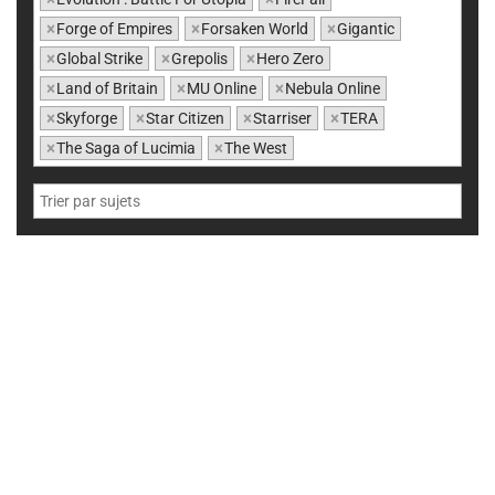
×
Forge of Empires
×
Forsaken World
×
Gigantic
×
Global Strike
×
Grepolis
×
Hero Zero
×
Land of Britain
×
MU Online
×
Nebula Online
×
Skyforge
×
Star Citizen
×
Starriser
×
TERA
×
The Saga of Lucimia
×
The West