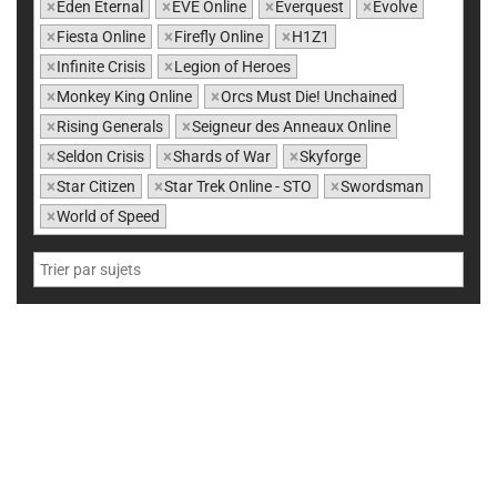
×
Eden Eternal
×
EVE Online
×
Everquest
×
Evolve
×
Fiesta Online
×
Firefly Online
×
H1Z1
×
Infinite Crisis
×
Legion of Heroes
×
Monkey King Online
×
Orcs Must Die! Unchained
×
Rising Generals
×
Seigneur des Anneaux Online
×
Seldon Crisis
×
Shards of War
×
Skyforge
×
Star Citizen
×
Star Trek Online - STO
×
Swordsman
×
World of Speed