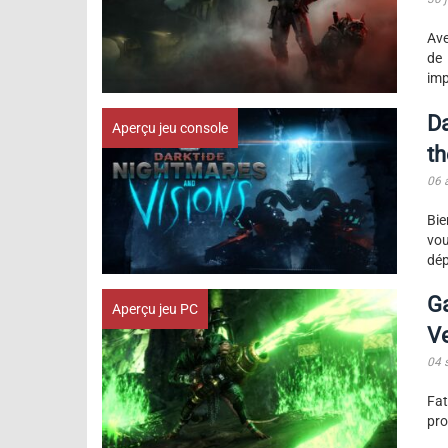
Ave
de
imp
Da
Aperçu jeu console
th
06 
Bie
vou
dép
G
Aperçu jeu PC
Ve
04 
Fa
pro