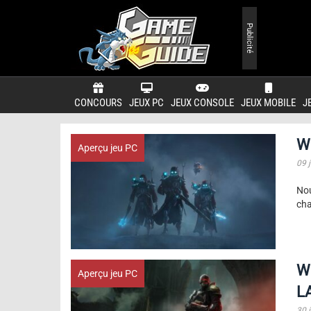
Publicité
CONCOURS
JEUX PC
JEUX CONSOLE
JEUX MOBILE
J
Wa
Aperçu jeu PC
09 j
Nou
cha
Wa
Aperçu jeu PC
LA
30 