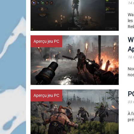
14 
War
les
Rei
W
Aperçu jeu PC
Ap
16 
Nou
nos
P
Aperçu jeu PC
03 
À l
pré