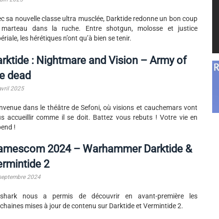
c sa nouvelle classe ultra musclée, Darktide redonne un bon coup
 marteau dans la ruche. Entre shotgun, molosse et justice
ériale, les hérétiques n’ont qu’à bien se tenir.
rktide : Nightmare and Vision – Army of
e dead
avril 2025
nvenue dans le théâtre de Sefoni, où visions et cauchemars vont
s accueillir comme il se doit. Battez vous rebuts ! Votre vie en
end !
amescom 2024 – Warhammer Darktide &
rmintide 2
septembre 2024
tshark nous a permis de découvrir en avant-première les
chaines mises à jour de contenu sur Darktide et Vermintide 2.