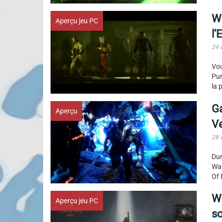
Wa
Aperçu jeu PC
l’
24 
Vou
Pur
la 
G
Aperçu
Ve
28 
Dur
War
Of 
W
Aperçu jeu PC
so