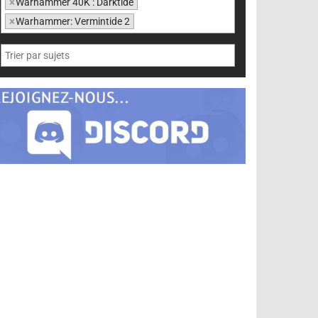
×
Warhammer 40K : Darktide
×
Warhammer: Vermintide 2