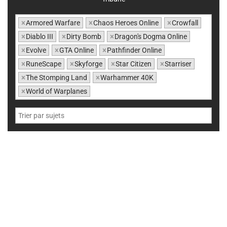
×
Armored Warfare
×
Chaos Heroes Online
×
Crowfall
×
Diablo III
×
Dirty Bomb
×
Dragon's Dogma Online
×
Evolve
×
GTA Online
×
Pathfinder Online
×
RuneScape
×
Skyforge
×
Star Citizen
×
Starriser
×
The Stomping Land
×
Warhammer 40K
×
World of Warplanes