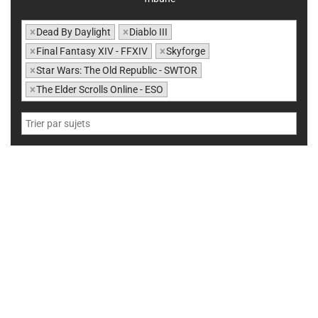
×
Dead By Daylight
×
Diablo III
×
Final Fantasy XIV - FFXIV
×
Skyforge
×
Star Wars: The Old Republic - SWTOR
×
The Elder Scrolls Online - ESO