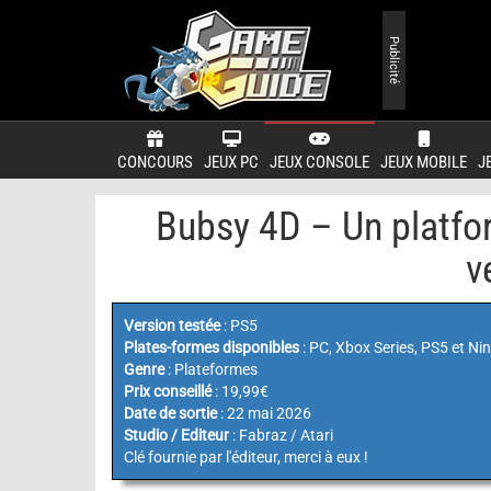
Publicité
CONCOURS
JEUX PC
JEUX CONSOLE
JEUX MOBILE
J
Bubsy 4D – Un platfo
v
Version testée
: PS5
Plates-formes disponibles
: PC, Xbox Series, PS5 et Ni
Genre
: Plateformes
Prix conseillé
: 19,99€
Date de sortie
: 22 mai 2026
Studio / Editeur
: Fabraz / Atari
Clé fournie par l'éditeur, merci à eux !