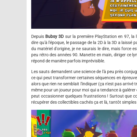
Depuis
Bubsy 3D
sur la première PlayStation en 97, la l
dire qu'à l'époque, le passage de la 2D à la 3D a laiss
du matériel d'origine, je ne saurais le dire, mais force 
peu rétro des années 90. Manette en main, diriger ce l
répond de manière parfois imprévisible.
Les sauts demandent une science de l'à peu près conjugu
ce qui peut transformer certaines séquences en épreuve
alors que rien ne semblait l'indiquer (ça n'est pas arrivé
même pour un joueur pour moi qui a tendance à galérer d
peut occasionner quelques frustrations ! Surtout que c
récupérer des collectibles cachés ça et là, tantôt simple