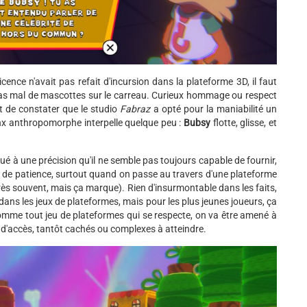
icence n'avait pas refait d'incursion dans la plateforme 3D, il faut
é pas mal de mascottes sur le carreau. Curieux hommage ou respect
est de constater que le studio
Fabraz
a opté pour la maniabilité un
ynx anthropomorphe interpelle quelque peu :
Bubsy
flotte, glisse, et
é à une précision qu'il ne semble pas toujours capable de fournir,
 de patience, surtout quand on passe au travers d'une plateforme
 très souvent, mais ça marque). Rien d'insurmontable dans les faits,
ans les jeux de plateformes, mais pour les plus jeunes joueurs, ça
omme tout jeu de plateformes qui se respecte, on va être amené à
s d'accès, tantôt cachés ou complexes à atteindre.