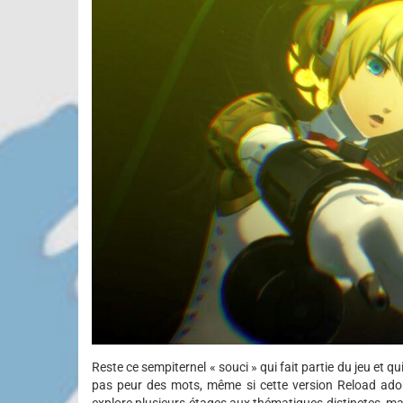
Reste ce sempiternel « souci » qui fait partie du jeu et 
pas peur des mots, même si cette version Reload adou
explore plusieurs étages aux thématiques distinctes, mai