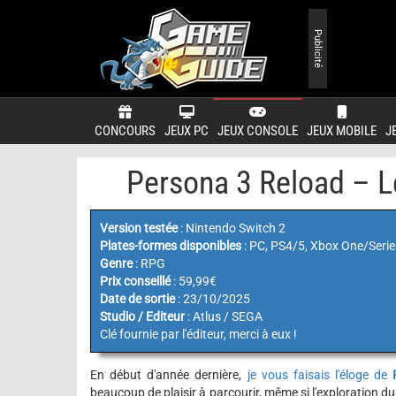
Publicité
CONCOURS
JEUX PC
JEUX CONSOLE
JEUX MOBILE
J
Persona 3 Reload – Le
Version testée
: Nintendo Switch 2
Plates-formes disponibles
: PC, PS4/5, Xbox One/Serie
Genre
: RPG
Prix conseillé
: 59,99€
Date de sortie
: 23/10/2025
Studio / Editeur
: Atlus / SEGA
Clé fournie par l'éditeur, merci à eux !
En début d'année dernière,
je vous faisais l'éloge de
beaucoup de plaisir à parcourir, même si l'exploration du