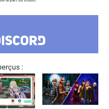
erçus :