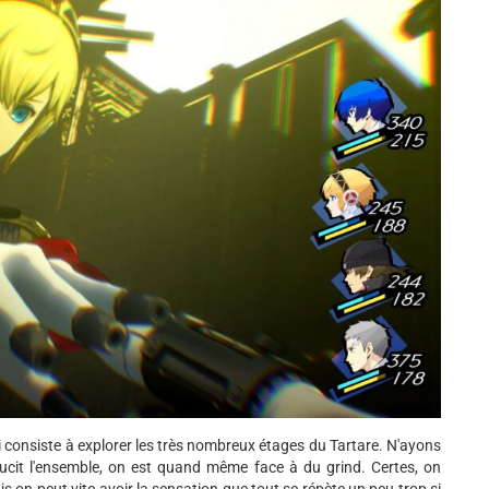
qui consiste à explorer les très nombreux étages du Tartare. N'ayons
cit l'ensemble, on est quand même face à du grind. Certes, on
s on peut vite avoir la sensation que tout se répète un peu trop si