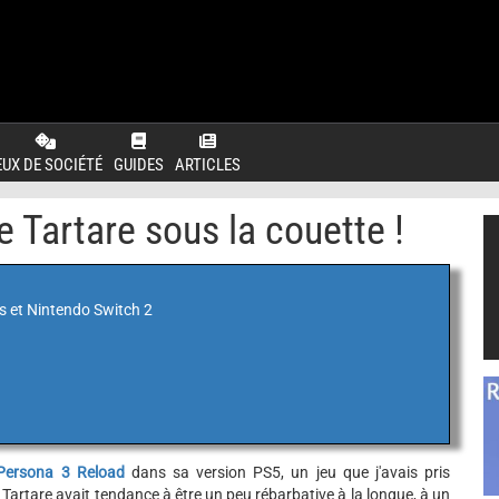
EUX DE SOCIÉTÉ
GUIDES
ARTICLES
 Tartare sous la couette !
s et Nintendo Switch 2
Persona 3 Reload
dans sa version PS5, un jeu que j'avais pris
 Tartare avait tendance à être un peu rébarbative à la longue, à un