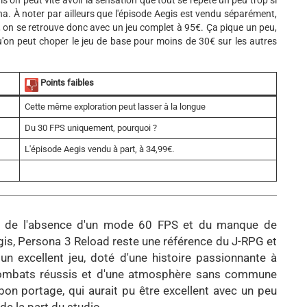
na. À noter par ailleurs que l'épisode Aegis est vendu séparément,
eu, on se retrouve donc avec un jeu complet à 95€. Ça pique un peu,
'on peut choper le jeu de base pour moins de 30€ sur les autres
Points faibles
Cette même exploration peut lasser à la longue
Du 30 FPS uniquement, pourquoi ?
L'épisode Aegis vendu à part, à 34,99€.
t fi de l'absence d'un mode 60 FPS et du manque de
gis, Persona 3 Reload reste une référence du J-RPG et
 un excellent jeu, doté d'une histoire passionnante à
combats réussis et d'une atmosphère sans commune
on portage, qui aurait pu être excellent avec un peu
 de la part du studio.