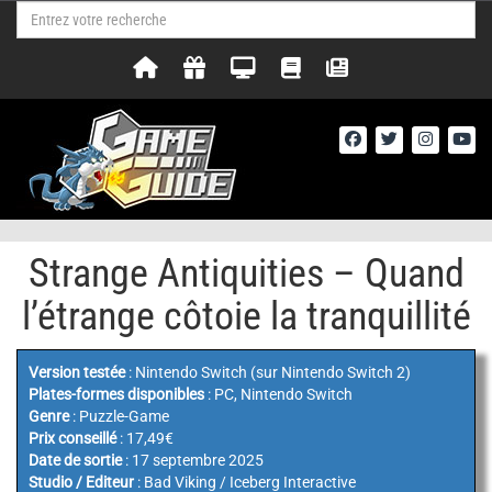
Strange Antiquities – Quand
l’étrange côtoie la tranquillité
Version testée
: Nintendo Switch (sur Nintendo Switch 2)
Plates-formes disponibles
: PC, Nintendo Switch
Genre
: Puzzle-Game
Prix conseillé
: 17,49€
Date de sortie
: 17 septembre 2025
Studio / Editeur
: Bad Viking / Iceberg Interactive